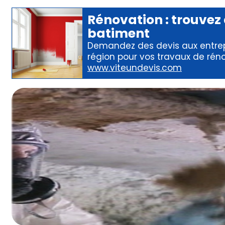
Rénovation
: trouvez
batiment
Demandez des devis aux
entre
région pour
vos travaux de rén
www.viteundevis.com