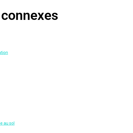
s connexes
ation
e au sol