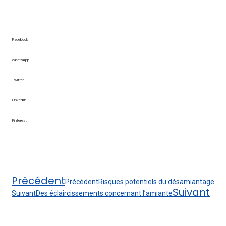
Facebook
WhatsApp
Twitter
LinkedIn
Pinterest
Précédent
Précédent
Risques potentiels du désamiantage
Suivant
Suivant
Des éclaircissements concernant l’amiante